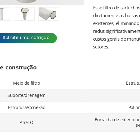
Esse filtro de cartuch
diretamente as bolsas d
existentes, eliminando
reduz significativament
Solicite uma cotação
custos gerais de manu
setores.
de construção
Meio de filtro
Estrut
Suporte/drenagem
Estrutura/Conexão
Polip
Borracha de etileno-pr
Anel O
(F