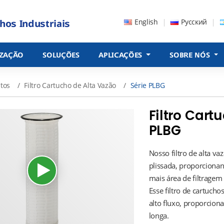
English
Русский
hos Industriais
IZAÇÃO
SOLUÇÕES
APLICAÇÕES
SOBRE NÓS
tos
Filtro Cartucho de Alta Vazão
Série PLBG
Filtro Cart
PLBG
Nosso filtro de alta va
plissada, proporcionan
mais área de filtragem
Esse filtro de cartuch
alto fluxo, proporciona
longa.