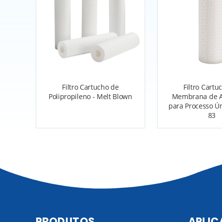
Filtro Cartucho de
Filtro Cartu
Polipropileno - Melt Blown
Membrana de A
para Processo Úm
83
PRODUTOS
APLIC