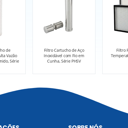
cho de
Filtro Cartucho de Aço
Filtro
lta Vazão
Inoxidável com Fio em
Temperat
ido, Série
Cunha, Série PHSV
AÇÕES
SOBRE NÓS